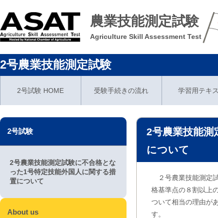
農業技能測定試験
Agriculture Skill Assessment Test
2号農業技能測定試験
2号試験 HOME
受験手続きの流れ
学習用テキ
2号農業技能測
2号試験
について
2号農業技能測定試験に不合格とな
った1号特定技能外国人に関する措
２号農業技能測定試
置について
格基準点の８割以上
ついて相当の理由が
About us
す。