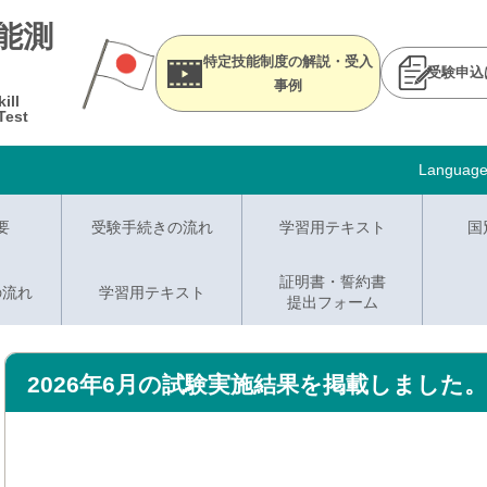
能測
特定技能制度の解説・受入
受験申込
事例
ill
Test
Languag
要
受験手続きの流れ
学習用テキスト
国
証明書・誓約書
の流れ
学習用テキスト
提出フォーム
2026年6月の試験実施結果を掲載しました。